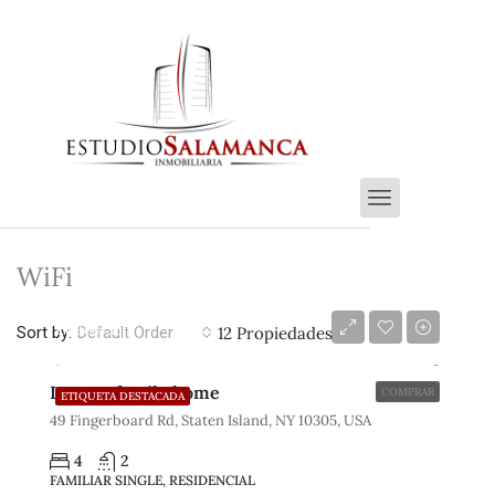
WiFi
€670,000
€6,500/Sqft
Sort by:
12 Propiedades
Default Order
Luxury family home
COMPRAR
ETIQUETA DESTACADA
49 Fingerboard Rd, Staten Island, NY 10305, USA
4
2
FAMILIAR SINGLE, RESIDENCIAL