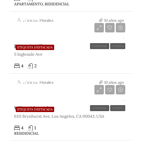
APARTAMENTO, RESIDENCIAL
€990,000
Valentina Morales
10 años ago
€31,000/sq ft
Historic Villa
COMPRAR
OFERTA
ETIQUETA DESTACADA
S Ingleside Ave
4
2
€990,000
Valentina Morales
10 años ago
€5,400/sq ft
Villa with pool
COMPRAR
OFERTA
ETIQUETA DESTACADA
6111 Brynhurst Ave, Los Angeles, CA 90043, USA
4
1
RESIDENCIAL