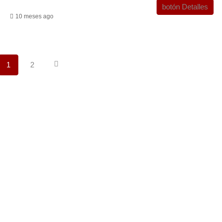
botón Detalles
10 meses ago
1
2