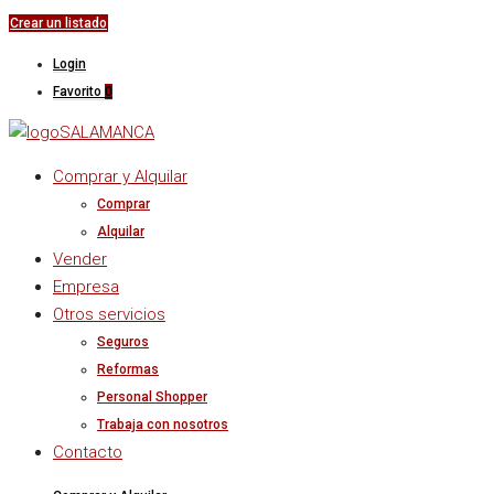
Crear un listado
Login
Favorito
0
Comprar y Alquilar
Comprar
Alquilar
Vender
Empresa
Otros servicios
Seguros
Reformas
Personal Shopper
Trabaja con nosotros
Contacto