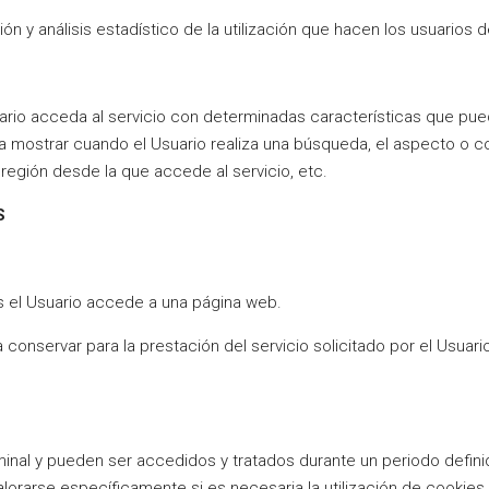
ón y análisis estadístico de la utilización que hacen los usuarios d
rio acceda al servicio con determinadas características que pued
a mostrar cuando el Usuario realiza una búsqueda, el aspecto o co
 región desde la que accede al servicio, etc.
S
s el Usuario accede a una página web.
onservar para la prestación del servicio solicitado por el Usuario
inal y pueden ser accedidos y tratados durante un periodo definid
orarse específicamente si es necesaria la utilización de cookies 