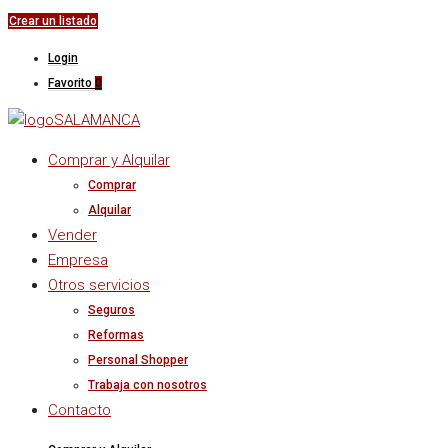
Crear un listado
Login
Favorito
0
Comprar y Alquilar
Comprar
Alquilar
Vender
Empresa
Otros servicios
Seguros
Reformas
Personal Shopper
Trabaja con nosotros
Contacto