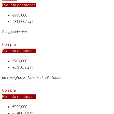
Etiqueta destacada
€990,000
€31,000/sq ft
S Ingleside Ave
Comprar
Etiqueta destacada
€987,000
€6,350/sq ft
66 Rivington St New York, NY 10002
Comprar
Etiqueta destacada
€990,000
€5,400/sq ft