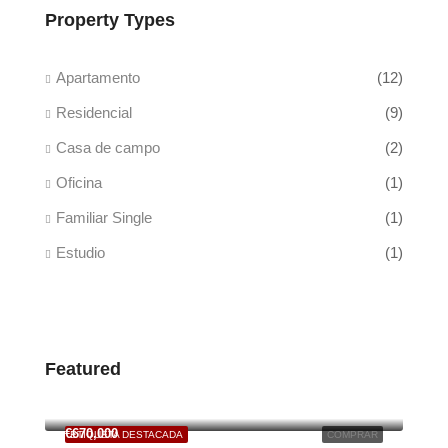
Property Types
Apartamento
(12)
Residencial
(9)
Casa de campo
(2)
Oficina
(1)
Familiar Single
(1)
Estudio
(1)
Featured
€125,000
6701 South Dixie Highway, Miami, FL, USA
€670,000
ETIQUETA DESTACADA
COMPRAR