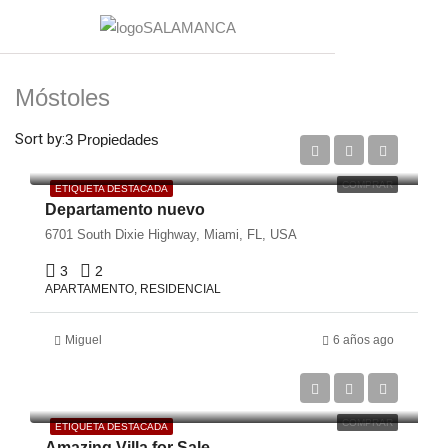
Móstoles
€125,000
Sort by:
3 Propiedades
€900/Sq Ft
COMPRAR
ETIQUETA DESTACADA
Departamento nuevo
6701 South Dixie Highway, Miami, FL, USA
3
2
APARTAMENTO, RESIDENCIAL
Miguel
6 años ago
€2,220,000
€3,690/sq ft
COMPRAR
ETIQUETA DESTACADA
Amazing Villa for Sale