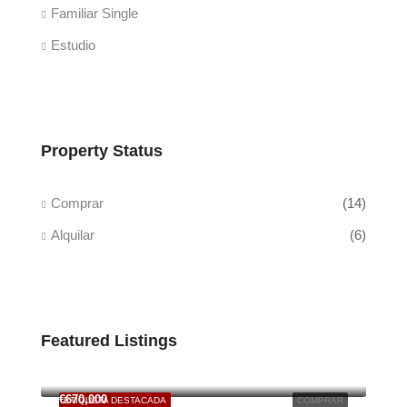
Familiar Single
Estudio
Property Status
Comprar
(14)
Alquilar
(6)
Featured Listings
€125,000
6701 South Dixie Highway, Miami, FL, USA
€670,000
ETIQUETA DESTACADA
COMPRAR