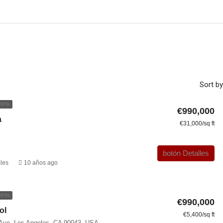
Sort by
RTA
€990,000
a
€31,000/sq ft
botón Detalles
les
10 años ago
RTA
€990,000
ol
€5,400/sq ft
 Ave, Los Angeles, CA 90043, USA