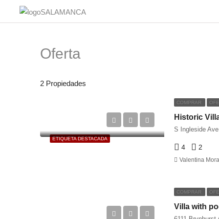
Oferta
2 Propiedades
COMPRAR
OFE
Historic Vill
S Ingleside Ave
ETIQUETA DESTACADA
4
2
Valentina Mora
COMPRAR
OFE
Villa with po
6111 Brynhurst