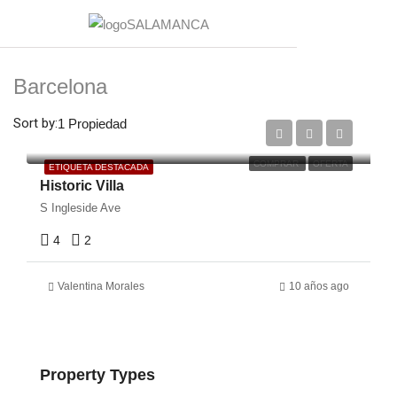
Barcelona
€990,000
Sort by:
1 Propiedad
€31,000/sq ft
COMPRAR
OFERTA
ETIQUETA DESTACADA
Historic Villa
S Ingleside Ave
4
2
Valentina Morales
10 años ago
Property Types