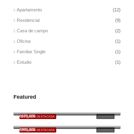
Apartamento
(12)
Residencial
(9)
Casa de campo
(2)
Oficina
(1)
Familiar Single
(1)
Estudio
(1)
Featured
€125,000
6701 South Dixie Highway, Miami, FL, USA
€670,000
ETIQUETA DESTACADA
COMPRAR
49 Fingerboard Rd, Staten Island, NY 10305, USA
€990,000
ETIQUETA DESTACADA
COMPRAR