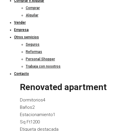
Comprar y Alquilar
Comprar
Alquilar
Vender
Empresa
Otros servicios
Seguros
Reformas
Personal Shopper
Trabaja con nosotros
Contacto
Renovated apartment
Dormitorios
4
Baños
2
Estacionamiento
1
Sq Ft
1200
Etiqueta destacada