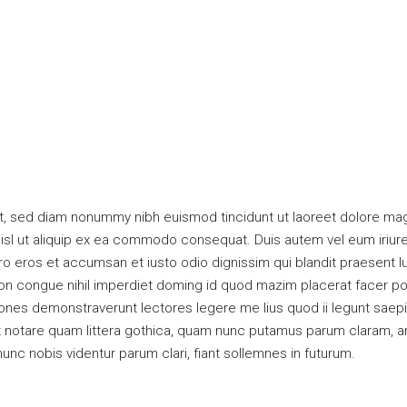
t, sed diam nonummy nibh euismod tincidunt ut laoreet dolore mag
nisl ut aliquip ex ea commodo consequat. Duis autem vel eum iriure 
vero eros et accumsan et iusto odio dignissim qui blandit praesent l
tion congue nihil imperdiet doming id quod mazim placerat facer p
gationes demonstraverunt lectores legere me lius quod ii legunt sae
notare quam littera gothica, quam nunc putamus parum claram, ant
nc nobis videntur parum clari, fiant sollemnes in futurum.