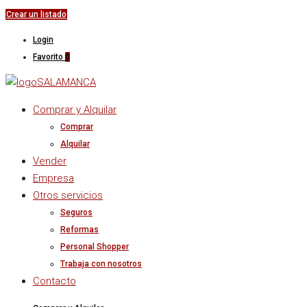
Crear un listado
Login
Favorito
0
Comprar y Alquilar
Comprar
Alquilar
Vender
Empresa
Otros servicios
Seguros
Reformas
Personal Shopper
Trabaja con nosotros
Contacto