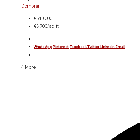
Comprar
€540,000
€3,700/sq ft
WhatsApp
Pinterest
Facebook
Twitter
Linkedin
Email
4 More