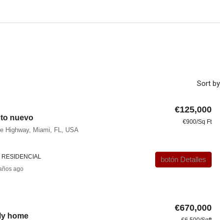
Sort by
€125,000
to nuevo
€900/Sq Ft
ie Highway, Miami, FL, USA
 RESIDENCIAL
botón Detalles
años ago
€670,000
ly home
€6,500/Sqft