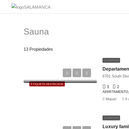
Sauna
13 Propiedades
COMPRAR
Departamen
6701 South Dix
ETIQUETA DESTACADA
3
2
APARTAMENTO,
Miguel
6 
COMPRAR
Luxury fami