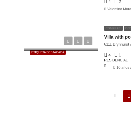
4
2
Valentina Mora
COMPRAR
OFE
Villa with po
6111 Brynhurst
ETIQUETA DESTACADA
4
1
RESIDENCIAL
10 años 
1