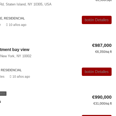
 Rd, Staten Island, NY 10305, USA
LE, RESIDENCIAL
botón Detalles
r
10 años ago
€987,000
tment bay view
€6,350/sq ft
t New York, NY 10002
 RESIDENCIAL
botón Detalles
les
10 años ago
RTA
€990,000
a
€31,000/sq ft