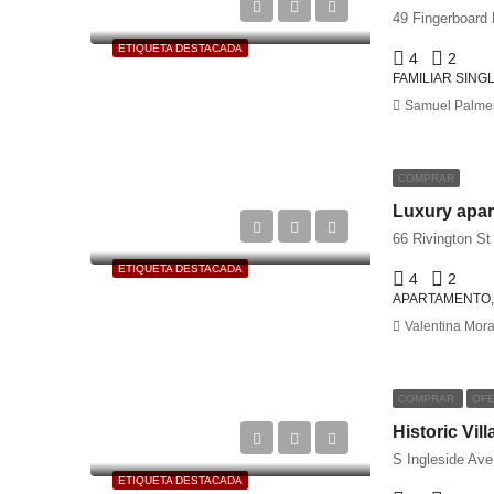
49 Fingerboard
ETIQUETA DESTACADA
4
2
FAMILIAR SING
Samuel Palme
COMPRAR
Luxury apar
66 Rivington S
ETIQUETA DESTACADA
4
2
APARTAMENTO,
Valentina Mora
COMPRAR
OFE
Historic Vill
S Ingleside Ave
ETIQUETA DESTACADA