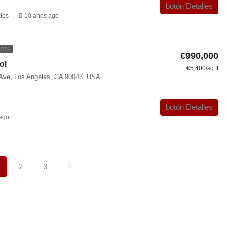
botón Detalles
les
10 años ago
RTA
€990,000
ol
€5,400/sq ft
 Ave, Los Angeles, CA 90043, USA
botón Detalles
ago
2
3