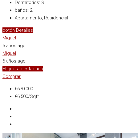
Dormitorios:
3
baños:
2
Apartamento, Residencial
botón Detalles
Miguel
6 años ago
Miguel
6 años ago
Etiqueta destacada
Comprar
€670,000
€6,500/Sqft