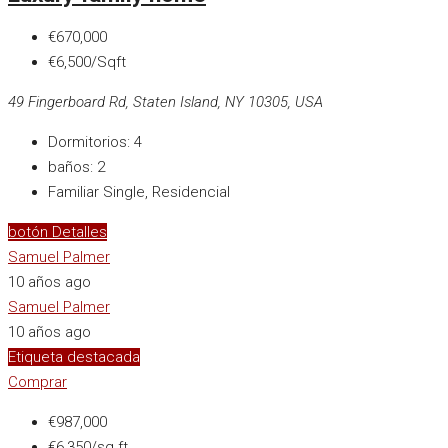
€670,000
€6,500/Sqft
49 Fingerboard Rd, Staten Island, NY 10305, USA
Dormitorios:
4
baños:
2
Familiar Single, Residencial
botón Detalles
Samuel Palmer
10 años ago
Samuel Palmer
10 años ago
Etiqueta destacada
Comprar
€987,000
€6,350/sq ft