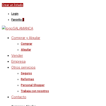
Crear un listado
Login
Favorito
0
Comprar y Alquilar
Comprar
Alquilar
Vender
Empresa
Otros servicios
Seguros
Reformas
Personal Shopper
Trabaja con nosotros
Contacto