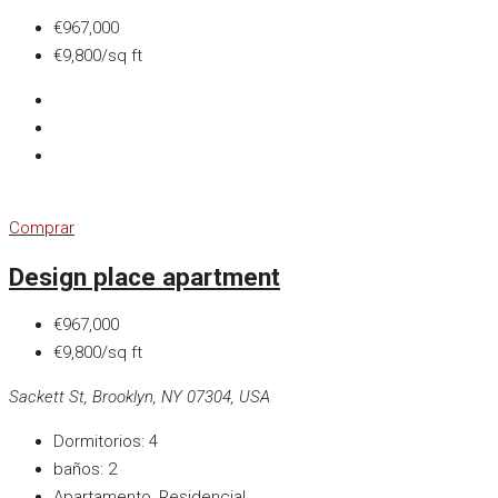
€967,000
€9,800/sq ft
Comprar
Design place apartment
€967,000
€9,800/sq ft
Sackett St, Brooklyn, NY 07304, USA
Dormitorios:
4
baños:
2
Apartamento, Residencial