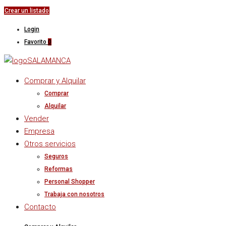
Crear un listado
Login
Favorito
0
Comprar y Alquilar
Comprar
Alquilar
Vender
Empresa
Otros servicios
Seguros
Reformas
Personal Shopper
Trabaja con nosotros
Contacto