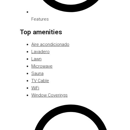
Features
Top amenities
Aire acondicionado
Lavadero
Lawn
Microwave
Sauna
TV Cable
WiFi
Window Coverings