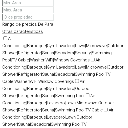
Rango de precios
De
Para
Otras características
Air
Conditioning|Barbeque|Gym|Lavadero|Lawn|Microwave|Outdoor
Shower|Refrigerator|Sauna|Secadora|Security|Swimming
Pool|TV Cable|Washer|WiFi|Window Coverings
Air
Conditioning|Barbeque|Gym|Lavadero|Lawn|Microwave|Outdoor
Shower|Refrigerator|Sauna|Secadora|Swimming Pool|TV
Cable|Washer|WiFi|Window Coverings
Air
Conditioning|Barbeque|Gym|Lavadero|Outdoor
Shower|Refrigerator|Sauna|Swimming Pool
Air
Conditioning|Barbeque|Lavadero|Lawn|Microwave|Outdoor
Shower|Refrigerator|Sauna|Swimming Pool|TV Cable
Air
Conditioning|Barbeque|Lavadero|Lawn|Outdoor
Shower|Sauna|Secadora|Swimming Pool|TV