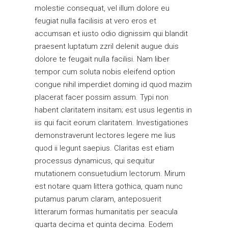
molestie consequat, vel illum dolore eu
feugiat nulla facilisis at vero eros et
accumsan et iusto odio dignissim qui blandit
praesent luptatum zzril delenit augue duis
dolore te feugait nulla facilisi. Nam liber
tempor cum soluta nobis eleifend option
congue nihil imperdiet doming id quod mazim
placerat facer possim assum. Typi non
habent claritatem insitam; est usus legentis in
iis qui facit eorum claritatem. Investigationes
demonstraverunt lectores legere me lius
quod ii legunt saepius. Claritas est etiam
processus dynamicus, qui sequitur
mutationem consuetudium lectorum. Mirum
est notare quam littera gothica, quam nunc
putamus parum claram, anteposuerit
litterarum formas humanitatis per seacula
quarta decima et quinta decima. Eodem