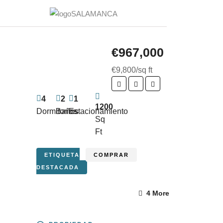
€967,000
€9,800/sq ft
4
2
1
1200
Dormitorios
Baños
Estacionamiento
Sq
Ft
ETIQUETA
COMPRAR
DESTACADA
4 More