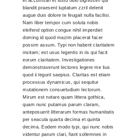
et accumsan et iusto odio dignissim qui
blandit praesent luptatum zzril delenit
augue duis dolore te feugait nulla facilisi.
Nam liber tempor cum soluta nobis
eleifend option congue nihil imperdiet
doming id quod mazim placerat facer
possim assum. Typi non habent claritatem
insitam; est usus legentis in iis qui facit
eorum claritatem. Investigationes
demonstraverunt lectores legere me lius
quod ii legunt saepius. Claritas est etiam
processus dynamicus, qui sequitur
mutationem consuetudium lectorum.
Mirum est notare quam littera gothica,
quam nunc putamus parum claram,
anteposuerit litterarum formas humanitatis
per seacula quarta decima et quinta
decima. Eodem modo typi, qui nunc nobis
videntur parum clari, fiant sollemnes in