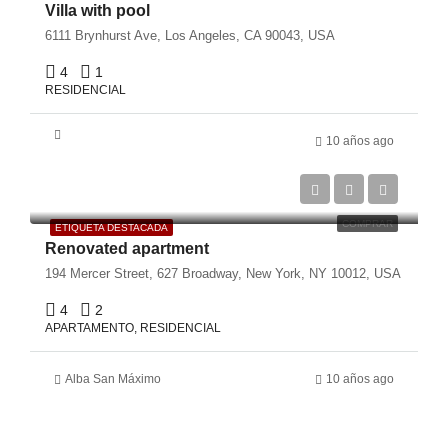
Villa with pool
6111 Brynhurst Ave, Los Angeles, CA 90043, USA
4
1
RESIDENCIAL
10 años ago
€540,000
€3,700/sq ft
COMPRAR
ETIQUETA DESTACADA
Renovated apartment
194 Mercer Street, 627 Broadway, New York, NY 10012, USA
4
2
APARTAMENTO, RESIDENCIAL
Alba San Máximo
10 años ago