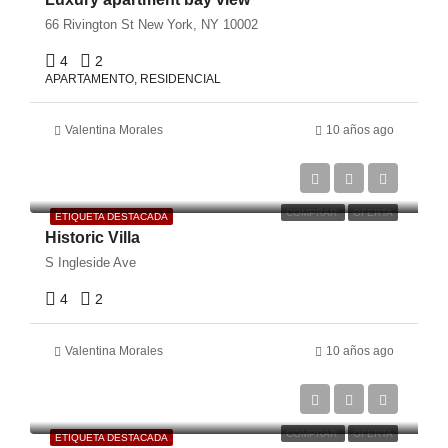
66 Rivington St New York, NY 10002
4
2
APARTAMENTO, RESIDENCIAL
Valentina Morales
10 años ago
€990,000
€31,000/sq ft
COMPRAR
OFERTA
ETIQUETA DESTACADA
Historic Villa
S Ingleside Ave
4
2
Valentina Morales
10 años ago
€990,000
€5,400/sq ft
COMPRAR
OFERTA
ETIQUETA DESTACADA