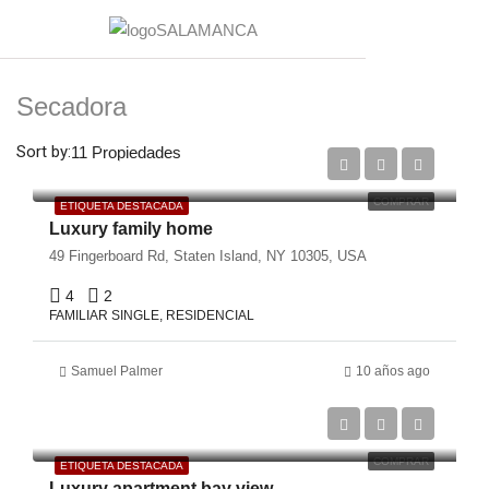
Secadora
€670,000
Sort by:
11 Propiedades
€6,500/Sqft
COMPRAR
ETIQUETA DESTACADA
Luxury family home
49 Fingerboard Rd, Staten Island, NY 10305, USA
4
2
FAMILIAR SINGLE, RESIDENCIAL
Samuel Palmer
10 años ago
€987,000
€6,350/sq ft
COMPRAR
ETIQUETA DESTACADA
Luxury apartment bay view