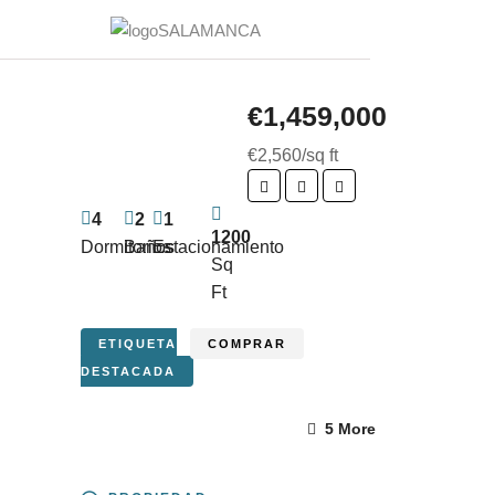
€1,459,000
€2,560/sq ft
4
2
1
1200
Dormitorios
Baños
Estacionamiento
Sq
Ft
ETIQUETA
COMPRAR
DESTACADA
5 More