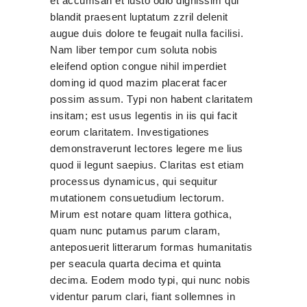
et accumsan et iusto odio dignissim qui
blandit praesent luptatum zzril delenit
augue duis dolore te feugait nulla facilisi.
Nam liber tempor cum soluta nobis
eleifend option congue nihil imperdiet
doming id quod mazim placerat facer
possim assum. Typi non habent claritatem
insitam; est usus legentis in iis qui facit
eorum claritatem. Investigationes
demonstraverunt lectores legere me lius
quod ii legunt saepius. Claritas est etiam
processus dynamicus, qui sequitur
mutationem consuetudium lectorum.
Mirum est notare quam littera gothica,
quam nunc putamus parum claram,
anteposuerit litterarum formas humanitatis
per seacula quarta decima et quinta
decima. Eodem modo typi, qui nunc nobis
videntur parum clari, fiant sollemnes in