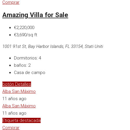
Comprar
Amazing Villa for Sale
€2,220,000
€3,690/sq ft
1001 91st St, Bay Harbor Islands, FL 33154, Stati Uniti
Dormitorios:
4
baños:
2
Casa de campo
botón Detalles
Alba San Máximo
11 años ago
Alba San Máximo
11 años ago
Etiqueta destacada
Comprar