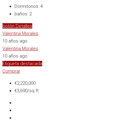
Dormitorios:
4
baños:
2
botón Detalles
Valentina Morales
10 años ago
Valentina Morales
10 años ago
Etiqueta destacada
Comprar
€2,220,000
€3,690/sq ft