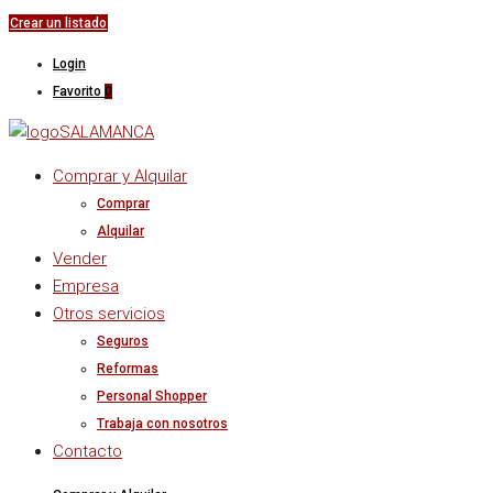
Crear un listado
Login
Favorito
0
Comprar y Alquilar
Comprar
Alquilar
Vender
Empresa
Otros servicios
Seguros
Reformas
Personal Shopper
Trabaja con nosotros
Contacto