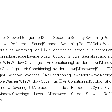
door Shower|Refrigerator|Sauna|Secadora|Security|Swimming Pool
hower|Refrigerator|Sauna|Secadora|Swimming Pool|TV Cable|Wash
tor|Sauna|Swimming Pool
Air Conditioning|Barbeque|Lavadero|L
tioning|Barbeque|Lavadero|Lawn|Outdoor Shower|Sauna|Secadora|
le|WiFi|Window Coverings
Air Conditioning|Lavadero|Lawn|Micro
w Coverings
Air Conditioning|Lavadero|Lawn|Microwave|Sauna|TV
|WiFi|Window Coverings
Air Conditioning|Lawn|Microwave|Refrig
able|Washer|WiFi|Window Coverings
Air Conditioning|Outdoor Sh
|Window Coverings
Aire acondicionado
Barbeque
Gym
Gym
Window Coverings
Lawn
Microwave
Outdoor Shower
Refr
gs