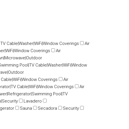
|TV Cable|Washer|WiFi|Window Coverings
Air
er|WiFi|Window Coverings
Air
awn|Microwave|Outdoor
Swimming Pool|TV Cable|Washer|WiFi|Window
wave|Outdoor
 Cable|WiFi|Window Coverings
Air
erator|TV Cable|WiFi|Window Coverings
Air
ower|Refrigerator|Swimming Pool|TV
|Security
Lavadero
igerator
Sauna
Secadora
Security