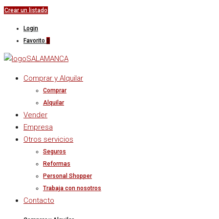
Crear un listado
Login
Favorito
0
Comprar y Alquilar
Comprar
Alquilar
Vender
Empresa
Otros servicios
Seguros
Reformas
Personal Shopper
Trabaja con nosotros
Contacto