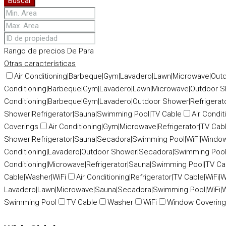
Buscar
Rango de precios
De
Para
Otras características
Air Conditioning|Barbeque|Gym|Lavadero|Lawn|Microwave|Out
Conditioning|Barbeque|Gym|Lavadero|Lawn|Microwave|Outdoor S
Conditioning|Barbeque|Gym|Lavadero|Outdoor Shower|Refrigera
Shower|Refrigerator|Sauna|Swimming Pool|TV Cable
Air Condi
Coverings
Air Conditioning|Gym|Microwave|Refrigerator|TV Cab
Shower|Refrigerator|Sauna|Secadora|Swimming Pool|WiFi|Windo
Conditioning|Lavadero|Outdoor Shower|Secadora|Swimming Pool
Conditioning|Microwave|Refrigerator|Sauna|Swimming Pool|TV C
Cable|Washer|WiFi
Air Conditioning|Refrigerator|TV Cable|WiFi
Lavadero|Lawn|Microwave|Sauna|Secadora|Swimming Pool|WiFi|
Swimming Pool
TV Cable
Washer
WiFi
Window Coverin