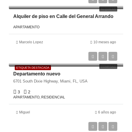
ALQUILAR
Alquiler de piso en Calle del General Arrando
APARTAMENTO
Marcelo Lopez
10 meses ago
€125,000
€900/Sq Ft
COMPRAR
ETIQUETA DESTACADA
Departamento nuevo
6701 South Dixie Highway, Miami, FL, USA
3
2
APARTAMENTO, RESIDENCIAL
Miguel
6 años ago
€670,000
€6,500/Sqft