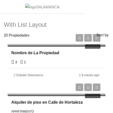
With List Layout
€200,000
Sort by:
20 Propiedades
€180,000
COMPRAR
Nombre de La Propiedad
3
1
Estudio Salamanca
8 meses ago
€2,500
ALQUILAR
Alquiler de piso en Calle de Hortaleza
APARTAMENTO