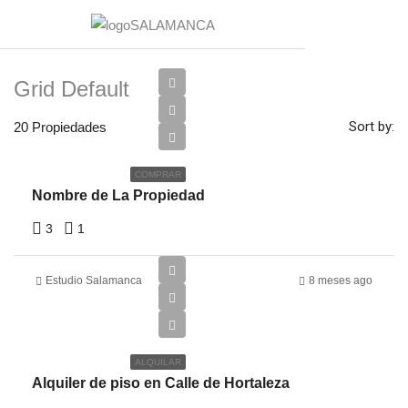
Grid Default
€200,000
Sort by:
20 Propiedades
€180,000
COMPRAR
Nombre de La Propiedad
3
1
Estudio Salamanca
8 meses ago
€2,500
ALQUILAR
Alquiler de piso en Calle de Hortaleza