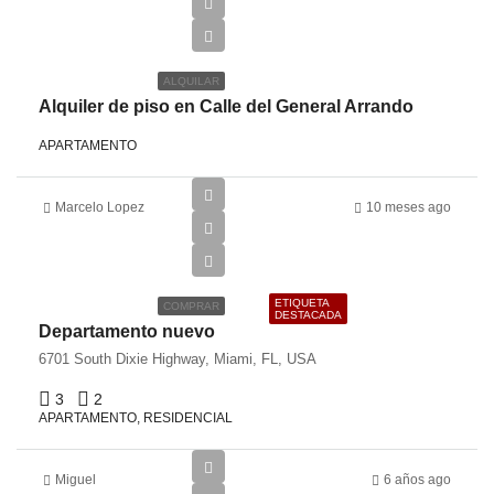
€2,200
ALQUILAR
Alquiler de piso en Calle del General Arrando
APARTAMENTO
Marcelo Lopez
10 meses ago
€125,000
€900/Sq Ft
ETIQUETA
COMPRAR
DESTACADA
Departamento nuevo
6701 South Dixie Highway, Miami, FL, USA
3
2
APARTAMENTO, RESIDENCIAL
Miguel
6 años ago