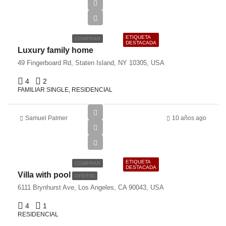
€670,000
€6,500/Sqft
ETIQUETA
COMPRAR
DESTACADA
Luxury family home
49 Fingerboard Rd, Staten Island, NY 10305, USA
4
2
FAMILIAR SINGLE, RESIDENCIAL
Samuel Palmer
10 años ago
€990,000
€5,400/sq ft
ETIQUETA
COMPRAR
DESTACADA
Villa with pool
OFERTA
6111 Brynhurst Ave, Los Angeles, CA 90043, USA
4
1
RESIDENCIAL