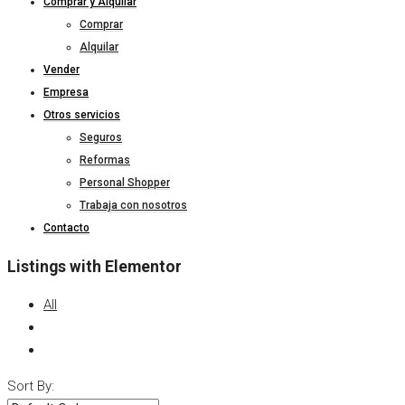
Comprar y Alquilar
Comprar
Alquilar
Vender
Empresa
Otros servicios
Seguros
Reformas
Personal Shopper
Trabaja con nosotros
Contacto
Listings with Elementor
All
Sort By: