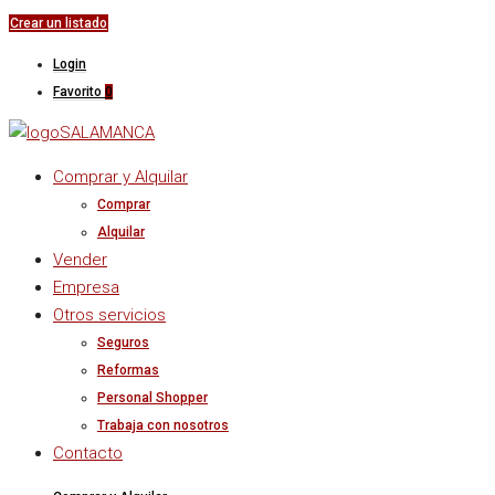
Crear un listado
Login
Favorito
0
Comprar y Alquilar
Comprar
Alquilar
Vender
Empresa
Otros servicios
Seguros
Reformas
Personal Shopper
Trabaja con nosotros
Contacto