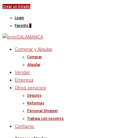
Crear un listado
Login
Favorito
0
Comprar y Alquilar
Comprar
Alquilar
Vender
Empresa
Otros servicios
Seguros
Reformas
Personal Shopper
Trabaja con nosotros
Contacto