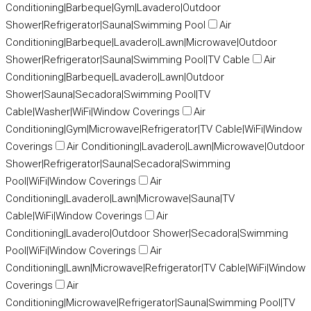
Conditioning|Barbeque|Gym|Lavadero|Outdoor
Shower|Refrigerator|Sauna|Swimming Pool
Air
Conditioning|Barbeque|Lavadero|Lawn|Microwave|Outdoor
Shower|Refrigerator|Sauna|Swimming Pool|TV Cable
Air
Conditioning|Barbeque|Lavadero|Lawn|Outdoor
Shower|Sauna|Secadora|Swimming Pool|TV
Cable|Washer|WiFi|Window Coverings
Air
Conditioning|Gym|Microwave|Refrigerator|TV Cable|WiFi|Window
Coverings
Air Conditioning|Lavadero|Lawn|Microwave|Outdoor
Shower|Refrigerator|Sauna|Secadora|Swimming
Pool|WiFi|Window Coverings
Air
Conditioning|Lavadero|Lawn|Microwave|Sauna|TV
Cable|WiFi|Window Coverings
Air
Conditioning|Lavadero|Outdoor Shower|Secadora|Swimming
Pool|WiFi|Window Coverings
Air
Conditioning|Lawn|Microwave|Refrigerator|TV Cable|WiFi|Window
Coverings
Air
Conditioning|Microwave|Refrigerator|Sauna|Swimming Pool|TV