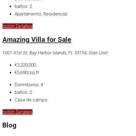
baños:
2
Apartamento, Residencial
botón Detalles
Amazing Villa for Sale
1001 91st St, Bay Harbor Islands, FL 33154, Stati Uniti
€2,220,000
€3,690/sq ft
Dormitorios:
4
baños:
2
Casa de campo
botón Detalles
Blog