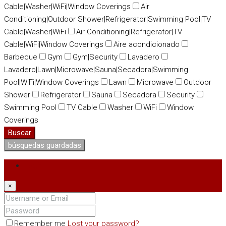
Cable|Washer|WiFi|Window Coverings
Air
Conditioning|Outdoor Shower|Refrigerator|Swimming Pool|TV
Cable|Washer|WiFi
Air Conditioning|Refrigerator|TV
Cable|WiFi|Window Coverings
Aire acondicionado
Barbeque
Gym
Gym|Security
Lavadero
Lavadero|Lawn|Microwave|Sauna|Secadora|Swimming
Pool|WiFi|Window Coverings
Lawn
Microwave
Outdoor
Shower
Refrigerator
Sauna
Secadora
Security
Swimming Pool
TV Cable
Washer
WiFi
Window
Coverings
Buscar
búsquedas guardadas
Login
×
Remember me
Lost your password?