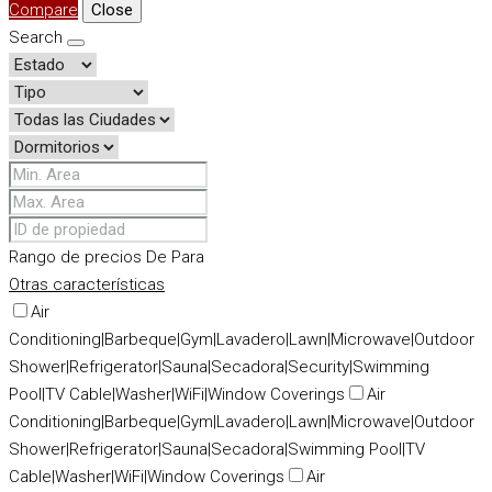
Compare
Close
Search
Rango de precios
De
Para
Otras características
Air
Conditioning|Barbeque|Gym|Lavadero|Lawn|Microwave|Outdoor
Shower|Refrigerator|Sauna|Secadora|Security|Swimming
Pool|TV Cable|Washer|WiFi|Window Coverings
Air
Conditioning|Barbeque|Gym|Lavadero|Lawn|Microwave|Outdoor
Shower|Refrigerator|Sauna|Secadora|Swimming Pool|TV
Cable|Washer|WiFi|Window Coverings
Air