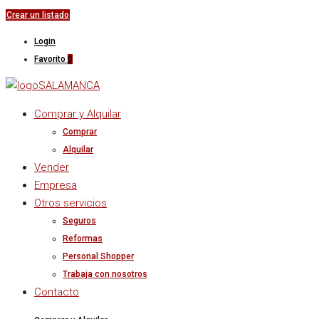
Crear un listado
Login
Favorito
0
Comprar y Alquilar
Comprar
Alquilar
Vender
Empresa
Otros servicios
Seguros
Reformas
Personal Shopper
Trabaja con nosotros
Contacto