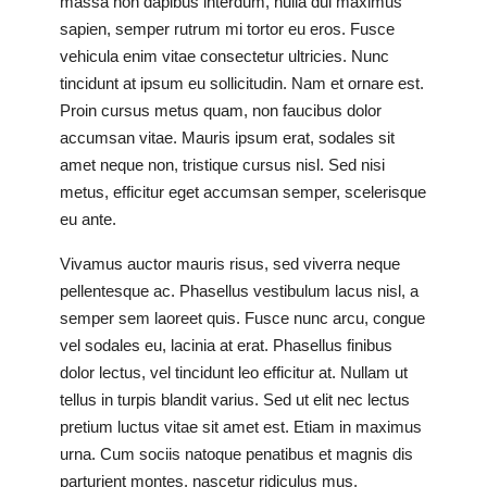
massa non dapibus interdum, nulla dui maximus
sapien, semper rutrum mi tortor eu eros. Fusce
vehicula enim vitae consectetur ultricies. Nunc
tincidunt at ipsum eu sollicitudin. Nam et ornare est.
Proin cursus metus quam, non faucibus dolor
accumsan vitae. Mauris ipsum erat, sodales sit
amet neque non, tristique cursus nisl. Sed nisi
metus, efficitur eget accumsan semper, scelerisque
eu ante.
Vivamus auctor mauris risus, sed viverra neque
pellentesque ac. Phasellus vestibulum lacus nisl, a
semper sem laoreet quis. Fusce nunc arcu, congue
vel sodales eu, lacinia at erat. Phasellus finibus
dolor lectus, vel tincidunt leo efficitur at. Nullam ut
tellus in turpis blandit varius. Sed ut elit nec lectus
pretium luctus vitae sit amet est. Etiam in maximus
urna. Cum sociis natoque penatibus et magnis dis
parturient montes, nascetur ridiculus mus.