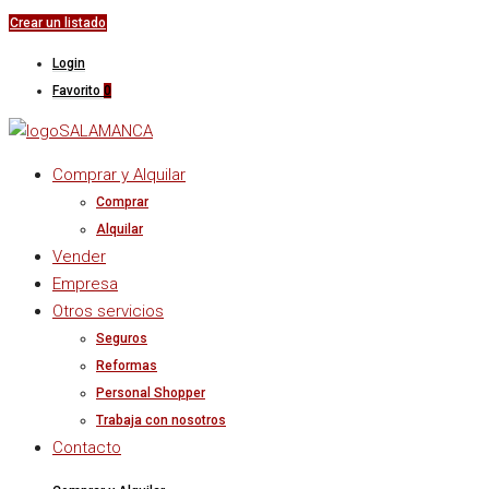
Crear un listado
Login
Favorito
0
Comprar y Alquilar
Comprar
Alquilar
Vender
Empresa
Otros servicios
Seguros
Reformas
Personal Shopper
Trabaja con nosotros
Contacto