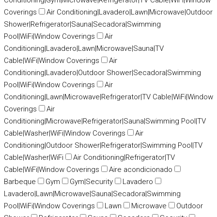
Conditioning|Gym|Microwave|Refrigerator|TV Cable|WiFi|Window
Coverings
Air Conditioning|Lavadero|Lawn|Microwave|Outdoor
Shower|Refrigerator|Sauna|Secadora|Swimming
Pool|WiFi|Window Coverings
Air
Conditioning|Lavadero|Lawn|Microwave|Sauna|TV
Cable|WiFi|Window Coverings
Air
Conditioning|Lavadero|Outdoor Shower|Secadora|Swimming
Pool|WiFi|Window Coverings
Air
Conditioning|Lawn|Microwave|Refrigerator|TV Cable|WiFi|Window
Coverings
Air
Conditioning|Microwave|Refrigerator|Sauna|Swimming Pool|TV
Cable|Washer|WiFi|Window Coverings
Air
Conditioning|Outdoor Shower|Refrigerator|Swimming Pool|TV
Cable|Washer|WiFi
Air Conditioning|Refrigerator|TV
Cable|WiFi|Window Coverings
Aire acondicionado
Barbeque
Gym
Gym|Security
Lavadero
Lavadero|Lawn|Microwave|Sauna|Secadora|Swimming
Pool|WiFi|Window Coverings
Lawn
Microwave
Outdoor