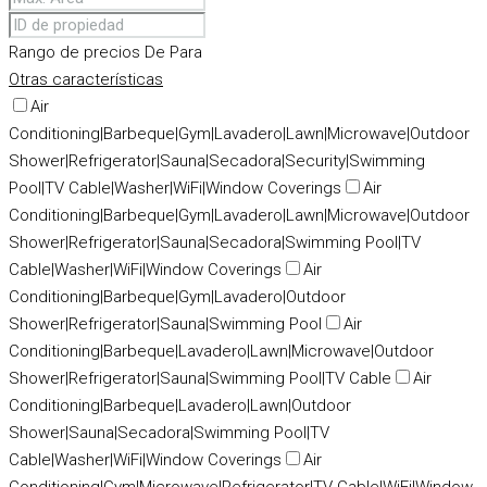
Rango de precios
De
Para
Otras características
Air
Conditioning|Barbeque|Gym|Lavadero|Lawn|Microwave|Outdoor
Shower|Refrigerator|Sauna|Secadora|Security|Swimming
Pool|TV Cable|Washer|WiFi|Window Coverings
Air
Conditioning|Barbeque|Gym|Lavadero|Lawn|Microwave|Outdoor
Shower|Refrigerator|Sauna|Secadora|Swimming Pool|TV
Cable|Washer|WiFi|Window Coverings
Air
Conditioning|Barbeque|Gym|Lavadero|Outdoor
Shower|Refrigerator|Sauna|Swimming Pool
Air
Conditioning|Barbeque|Lavadero|Lawn|Microwave|Outdoor
Shower|Refrigerator|Sauna|Swimming Pool|TV Cable
Air
Conditioning|Barbeque|Lavadero|Lawn|Outdoor
Shower|Sauna|Secadora|Swimming Pool|TV
Cable|Washer|WiFi|Window Coverings
Air