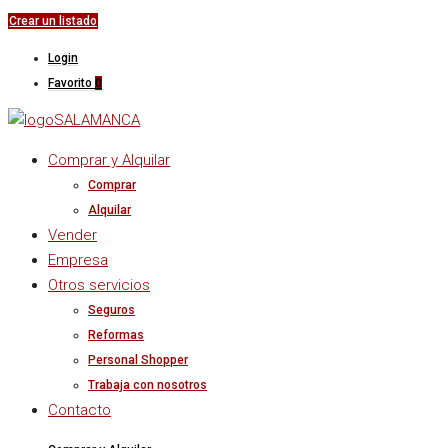
Crear un listado
Login
Favorito
0
Comprar y Alquilar
Comprar
Alquilar
Vender
Empresa
Otros servicios
Seguros
Reformas
Personal Shopper
Trabaja con nosotros
Contacto